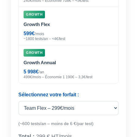
240€/mois – Économie 708€ – <5€/test
GROWTH
Growth Flex
599€
/mois
~1800 tests/an – <4€/test
GROWTH
Growth Annual
5 998€
/an
499€/mois – Économie 1 190€ – 3,3€/test
Sélectionnez votre forfait :
(~600 tests/an – moins de 6 €/par test)
Total :
299 € HT/mois