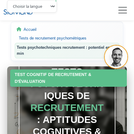
Navbar
Accueil
Tests de recrutement psychométriques
Tests psychotechniques recrutement : potentiel en 20
min
TESTS
TEST COGNITIF DE RECRUTEMENT &
PSYCHOTECHN
D'ÉVALUATION
IQUES DE
RECRUTEMENT
: APTITUDES
COGNITIVES &