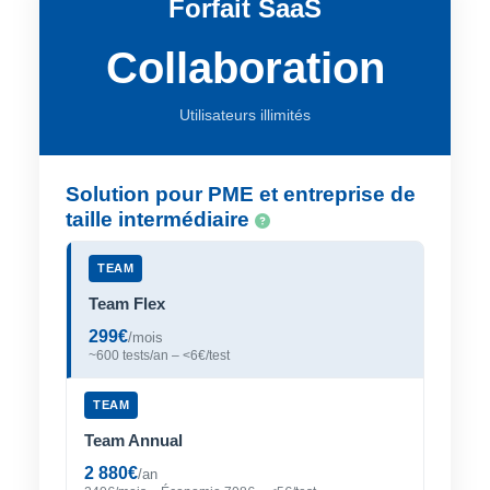
Forfait SaaS
Collaboration
Utilisateurs illimités
Solution pour PME et entreprise de
taille intermédiaire
TEAM
Team Flex
299€
/mois
~600 tests/an – <6€/test
TEAM
Team Annual
2 880€
/an