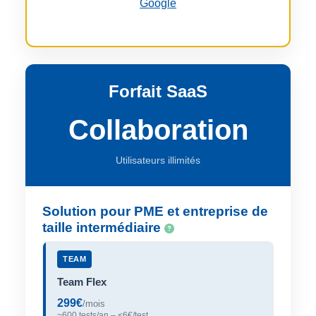
Google
Forfait SaaS
Collaboration
Utilisateurs illimités
Solution pour PME et entreprise de
taille intermédiaire
TEAM
Team Flex
299€
/mois
~600 tests/an – <6€/test