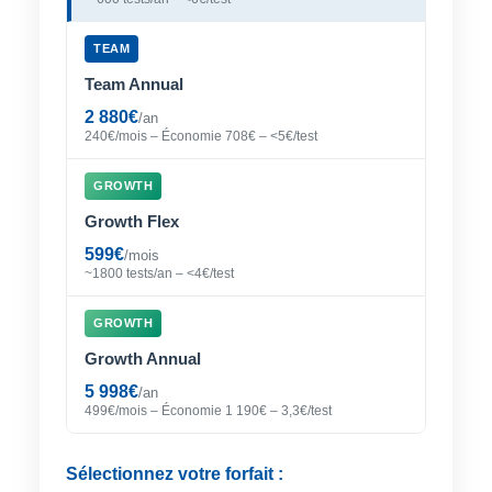
TEAM
Team Annual
2 880€
/an
240€/mois – Économie 708€ – <5€/test
GROWTH
Growth Flex
599€
/mois
~1800 tests/an – <4€/test
GROWTH
Growth Annual
5 998€
/an
499€/mois – Économie 1 190€ – 3,3€/test
Sélectionnez votre forfait :