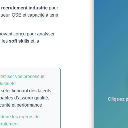
e recrutement industrie
pour
ueur, QSE et capacité à tenir
nnovant conçu pour analyser
, les
soft skills
et la
timiser vos processus
dustriels
 sélectionnant des talents
pables d’assurer qualité,
Cliquez p
curité et performance
duire les erreurs de
crutement