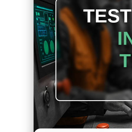
TEST
I
T