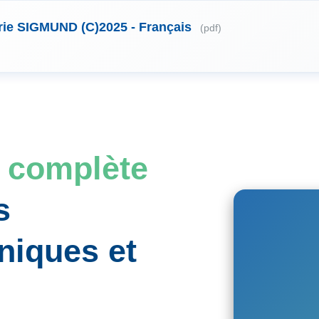
ie SIGMUND (C)2025 - Français
(pdf)
n complète
s
niques et