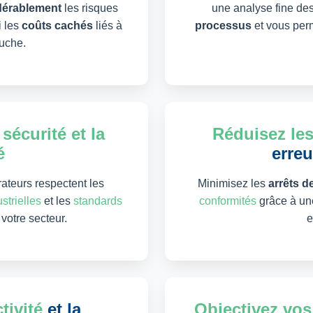
idérablement
les risques
une analyse fine de
i les
coûts cachés
liés à
processus
et vous perm
uche.
 sécurité et la
Réduisez le
é
erre
ateurs respectent les
Minimisez les
arrêts d
strielles
et les
standards
conformités
grâce à une
votre secteur.
e
tivité
et la
Objectivez vos