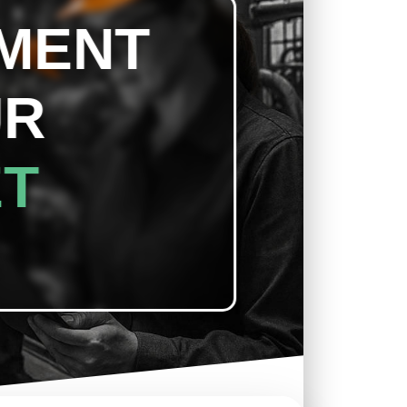
EMENT
R
ET