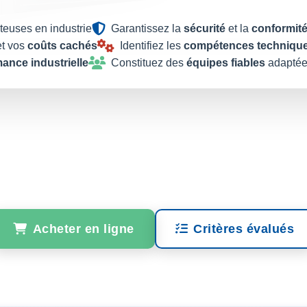
euses en industrie
Garantissez la
sécurité
et la
conformit
t vos
coûts cachés
Identifiez les
compétences techniqu
ance industrielle
Constituez des
équipes fiables
adapté
Acheter en ligne
Critères évalués