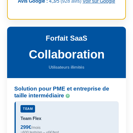
Avis Google :
4,3/5
(928 avis)
Voir sur Google
Forfait SaaS
Collaboration
Utilisateurs illimités
Solution pour PME et entreprise de
taille intermédiaire
TEAM
Team Flex
299€
/mois
~600 tests/an – <6€/test