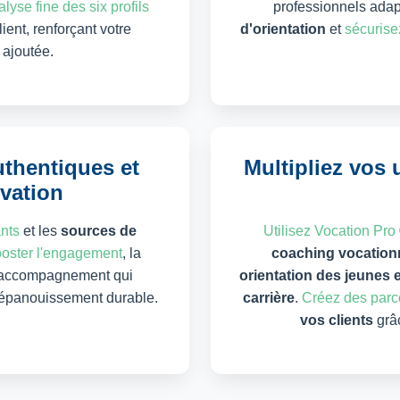
lyse fine des six profils
professionnels ada
ent, renforçant votre
d'orientation
et
sécurisez
 ajoutée.
authentiques et
Multipliez vos 
ivation
ants
et les
sources de
Utilisez Vocation Pro
oster l'engagement
, la
coaching vocation
un accompagnement qui
orientation des jeunes e
'épanouissement durable.
carrière
.
Créez des parco
vos clients
grâc