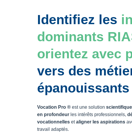
Identifiez les
i
dominants RI
orientez avec 
vers des métie
épanouissants
Vocation Pro ®
est une solution
scientifiqu
en profondeur
les intérêts professionnels,
dé
vocationnelles
et
aligner les aspirations
av
travail adaptés.