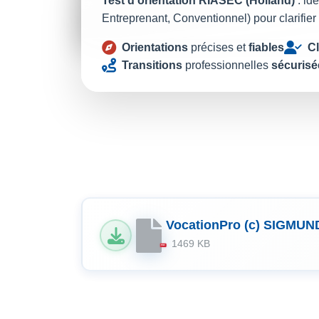
Test d’orientation RIASEC (Holland)
: ide
Entreprenant, Conventionnel) pour clarifier
Orientations
précises et
fiables
Cl
Transitions
professionnelles
sécurisé
VocationPro (c) SIGMUND
1469 KB
PDF