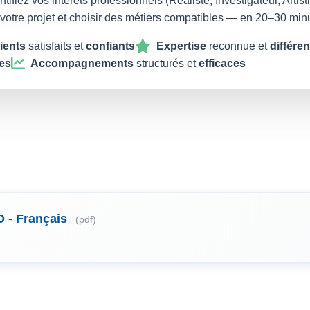
ntifiez vos intérêts professionnels (Réaliste, Investigateur, Artist
 votre projet et choisir des métiers compatibles — en 20–30 min
ients
satisfaits et
confiants
Expertise
reconnue et
différe
es
Accompagnements
structurés et
efficaces
 - Français
(pdf)