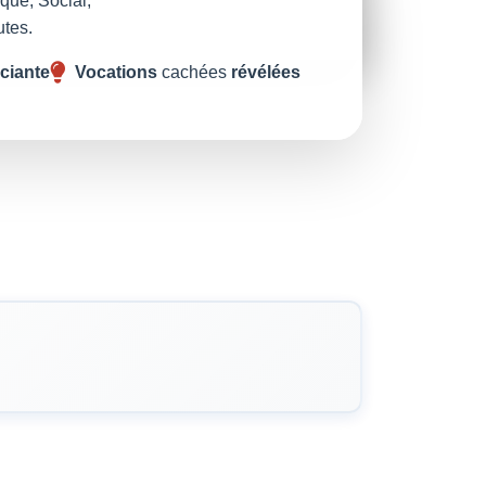
ique, Social,
utes.
nciante
Vocations
cachées
révélées