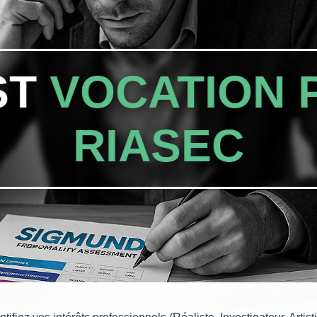
ST
VOCATION 
RIASEC