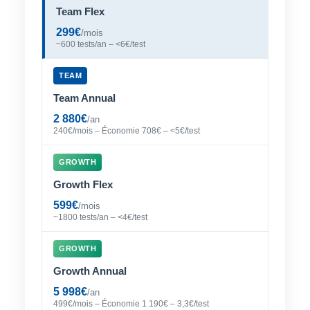
Team Flex
299€
/mois
~600 tests/an – <6€/test
TEAM
Team Annual
2 880€
/an
240€/mois – Économie 708€ – <5€/test
GROWTH
Growth Flex
599€
/mois
~1800 tests/an – <4€/test
GROWTH
Growth Annual
5 998€
/an
499€/mois – Économie 1 190€ – 3,3€/test