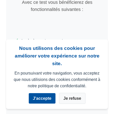
Avec ce test vous bénéficierez des
fonctionnalités suivantes :
Accès à tous les tests de recrutement
Nous utilisons des cookies pour
Accès à plus de 3000 référentiels métiers
améliorer votre expérience sur notre
site.
20 types de rapports individuels
En poursuivant votre navigation, vous acceptez
Rapport de comparaison multi-candidats
que nous utilisions des cookies conformément à
notre politique de confidentialité.
10 types de résultats graphiques
J'accepte
Je refuse
Aide à l'interprétation