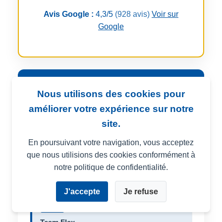
Avis Google :
4,3/5
(928 avis)
Voir sur
Google
Forfait SaaS
Nous utilisons des cookies pour
améliorer votre expérience sur notre
Collaboration
site.
Utilisateurs illimités
En poursuivant votre navigation, vous acceptez
que nous utilisions des cookies conformément à
notre politique de confidentialité.
Solution pour PME et entreprise de
taille intermédiaire
J'accepte
Je refuse
TEAM