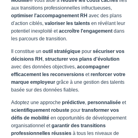
Mobilité®
vous aide à
réduire les coûts cachés
liés
aux transitions professionnelles infructueuses,
optimiser l'accompagnement RH
avec des plans
d'action ciblés,
valoriser les talents
en révélant leur
potentiel inexploité et
accroître l'engagement
dans
les parcours de transition.
Il constitue un
outil stratégique
pour
sécuriser vos
décisions RH
,
structurer vos plans d'évolution
avec des données objectives,
accompagner
efficacement les reconversions
et
renforcer votre
marque employeur
grâce à une gestion des talents
basée sur des données fiables.
Adoptez une approche
prédictive
,
personnalisée
et
scientifiquement robuste
pour
transformer vos
défis de mobilité
en opportunités de développement
organisationnel et
garantir des transitions
professionnelles réussies
à tous les niveaux de