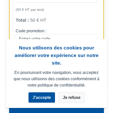
(50 € HT par test)
Total :
50 € HT
Code promotion :
Nous utilisons des cookies pour
Acheter en ligne
améliorer votre expérience sur notre
site.
Avis Google :
4,3/5
(928 avis)
Voir sur
En poursuivant votre navigation, vous acceptez
Google
que nous utilisions des cookies conformément à
notre politique de confidentialité.
J'accepte
Je refuse
Forfait SaaS