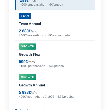
299€
/mes
~600 pruebas/año – <6€/prueba
TEAM
Team Annual
2 880€
/año
240€/mes – Ahorro 708€ – <5€/prueba
GROWTH
Growth Flex
599€
/mes
~1800 pruebas/año – <4€/prueba
GROWTH
Growth Annual
5 998€
/año
499€/mes – Ahorro 1 190€ – 3,3€/prueba