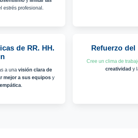
 absentismo
y
limitar las
 estrés profesional.
ticas de RR. HH.
Refuerzo del
ón
Cree un clima de traba
creatividad
y 
as a una
visión clara de
 mejor a sus equipos
y
 empática
.