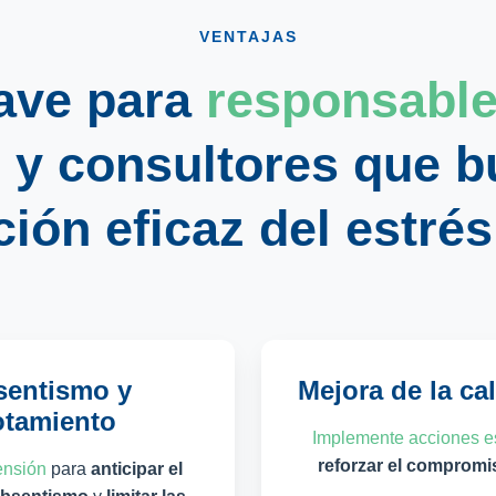
VENTAJAS
lave para
responsable
s
y
consultores
que b
ión eficaz del estrés
sentismo y
Mejora de la cal
otamiento
Implemente acciones e
reforzar el compromi
ensión
para
anticipar el