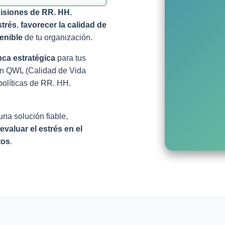
isiones de RR. HH.
strés
,
favorecer la calidad de
enible
de tu organización.
nca estratégica
para tus
ión QWL (Calidad de Vida
políticas de RR. HH.
na solución fiable,
evaluar el estrés en el
tos
.