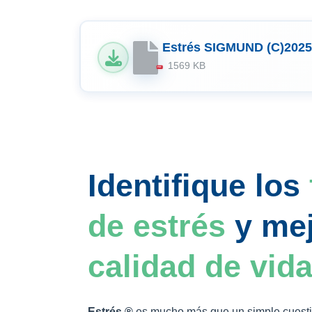
Estrés SIGMUND (C)2025
1569 KB
PDF
Identifique los
de estrés
y mej
calidad de vida
Estrés ®
es mucho más que un simple cuesti