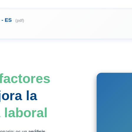
 - ES
(pdf)
factores
ora la
 laboral
onario: es un
análisis