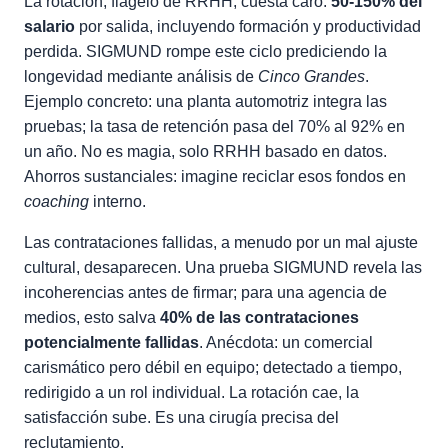
La rotación, flagelo de RRHH, cuesta caro:
50-150% del
salario
por salida, incluyendo formación y productividad
perdida. SIGMUND rompe este ciclo prediciendo la
longevidad mediante análisis de
Cinco Grandes
.
Ejemplo concreto: una planta automotriz integra las
pruebas; la tasa de retención pasa del 70% al 92% en
un año. No es magia, solo RRHH basado en datos.
Ahorros sustanciales: imagine reciclar esos fondos en
coaching
interno.
Las contrataciones fallidas, a menudo por un mal ajuste
cultural, desaparecen. Una prueba SIGMUND revela las
incoherencias antes de firmar; para una agencia de
medios, esto salva
40% de las contrataciones
potencialmente fallidas
. Anécdota: un comercial
carismático pero débil en equipo; detectado a tiempo,
redirigido a un rol individual. La rotación cae, la
satisfacción sube. Es una cirugía precisa del
reclutamiento.