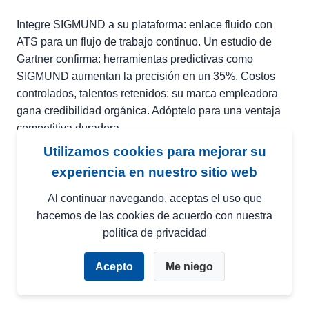
Integre SIGMUND a su plataforma: enlace fluido con
ATS para un flujo de trabajo continuo. Un estudio de
Gartner confirma: herramientas predictivas como
SIGMUND aumentan la precisión en un 35%. Costos
controlados, talentos retenidos: su marca empleadora
gana credibilidad orgánica. Adóptelo para una ventaja
competitiva duradera.
Utilizamos cookies para mejorar su
experiencia en nuestro sitio web
Punto clave:
SIGMUND reduce la rotación en
un 20-30% midiendo la adaptabilidad más allá
Al continuar navegando, aceptas el uso que
de los CVs.
hacemos de las cookies de acuerdo con nuestra
política de privacidad
Descubra las pruebas SIGMUND para revolucionar
Acepto
Me niego
sus evaluaciones de RRHH
.