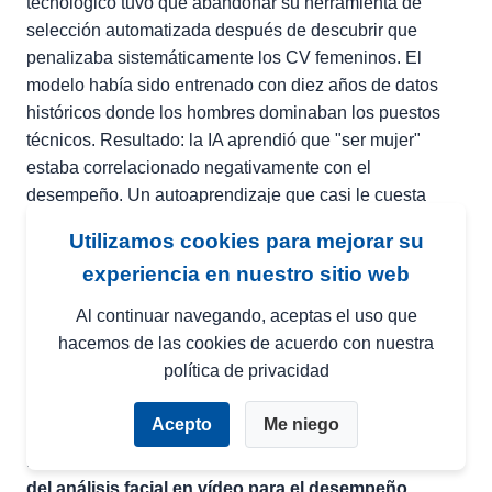
tecnológico tuvo que abandonar su herramienta de
selección automatizada después de descubrir que
penalizaba sistemáticamente los CV femeninos. El
modelo había sido entrenado con diez años de datos
históricos donde los hombres dominaban los puestos
técnicos. Resultado: la IA aprendió que "ser mujer"
estaba correlacionado negativamente con el
desempeño. Un autoaprendizaje que casi le cuesta
millones en juicios por discriminación.
Utilizamos cookies para mejorar su
experiencia en nuestro sitio web
Las promesas espejismo del cribado
algorítmico
Al continuar navegando, aceptas el uso que
hacemos de las cookies de acuerdo con nuestra
Los vendedores te venden sueños. Análisis semántico
política de privacidad
de CV en 0,3 segundos. Detección de microexpresiones
en vídeo para evaluar la honestidad. Puntuación
Acepto
Me niego
predictiva del *turnover* basada en el estilo de escritura.
Es espectáculo. No es ciencia.
La validez predictiva
del análisis facial en vídeo para el desempeño