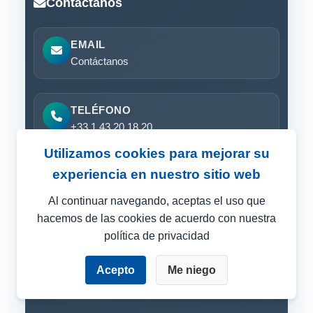
Contáctanos
EMAIL
Contáctanos
TELÉFONO
+33 1 43 20 18 20
Utilizamos cookies para mejorar su
experiencia en nuestro sitio web
HORARIO
Lunes a viernes de 9:00 a 18:00 (hora de
Al continuar navegando, aceptas el uso que
Francia)
hacemos de las cookies de acuerdo con nuestra
política de privacidad
Solicitar una demo
Acepto
Me niego