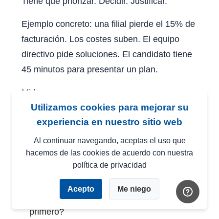
Tiene que priorizar. Decidir. Justificar.
Ejemplo concreto: una filial pierde el 15% de
facturación. Los costes suben. El equipo
directivo pide soluciones. El candidato tiene
45 minutos para presentar un plan.
Mides:
Utilizamos cookies para mejorar su
•
Capacidad de análisis — ¿Lee los
experiencia en nuestro sitio web
datos o los escanea?
Al continuar navegando, aceptas el uso que
hacemos de las cookies de acuerdo con nuestra
•
Pensamiento estratégico — ¿Ve el
política de privacidad
bosque o solo los árboles?
Acepto
Me niego
•
Priorización — ¿Sabe qué importa
primero?