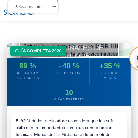
Navbar
SOFT SKILLS
&
PSICOMETRÍA
:
LA GUÍA PARA LOS
PROFESIONALES DE
GUÍA COMPLETA 2026
RR. HH. QUE
CONTRATAN CON
89 %
−40 %
+35 %
ÉXITO
DEL ÉXITO =
DE ROTACIÓN
ROI EN 18
SOFT SKILLS
MESES
Tests validados · Big Five · DISC ·
Inteligencia emocional · RGPD
10
GUÍAS EXPERTAS
El 92 % de los reclutadores considera que las soft
skills son tan importantes como las competencias
técnicas. Menos del 15 % dispone de un método