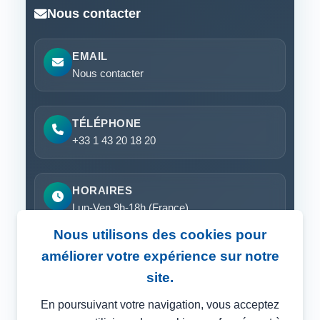
Nous contacter
EMAIL
Nous contacter
TÉLÉPHONE
+33 1 43 20 18 20
HORAIRES
Lun-Ven 9h-18h (France)
Nous utilisons des cookies pour
améliorer votre expérience sur notre
Demander une démo
site.
En poursuivant votre navigation, vous acceptez