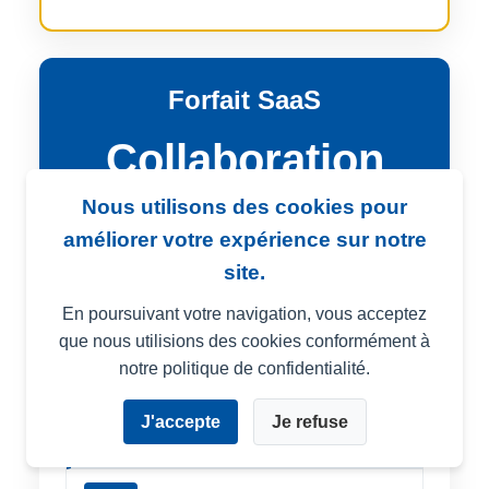
Forfait SaaS
Collaboration
Nous utilisons des cookies pour
Utilisateurs illimités
améliorer votre expérience sur notre
site.
Solution pour PME et entreprise de
taille intermédiaire
En poursuivant votre navigation, vous acceptez
que nous utilisions des cookies conformément à
TEAM
notre politique de confidentialité.
Team Flex
J'accepte
Je refuse
299€
/mois
~600 tests/an – <6€/test