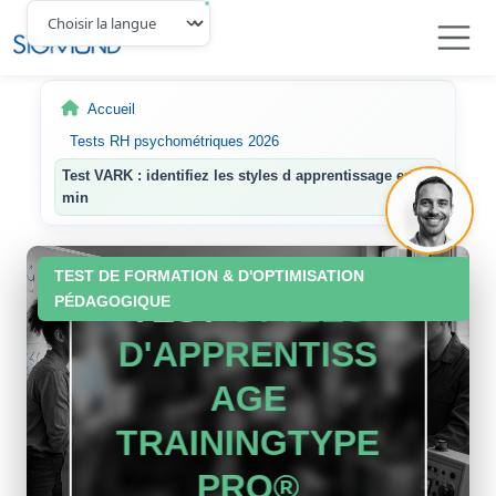
Navbar
Accueil
Tests RH psychométriques 2026
Test VARK : identifiez les styles d apprentissage en 20
min
TEST DE FORMATION & D'OPTIMISATION
TEST
STYLES
PÉDAGOGIQUE
D'APPRENTISS
AGE
TRAININGTYPE
PRO®