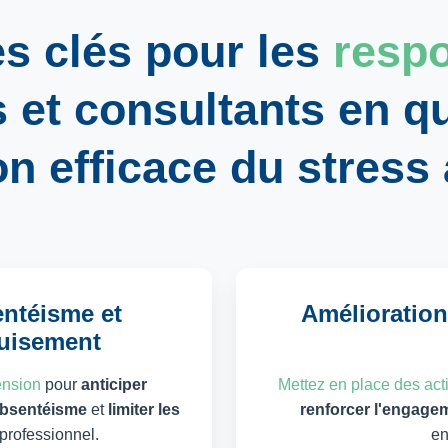
es clés pour les
resp
s
et
consultants
en qu
n efficace du stress 
entéisme et
Amélioration 
puisement
ension
pour
anticiper
Mettez en place des act
'absentéisme
et
limiter les
renforcer l'engage
 professionnel.
en