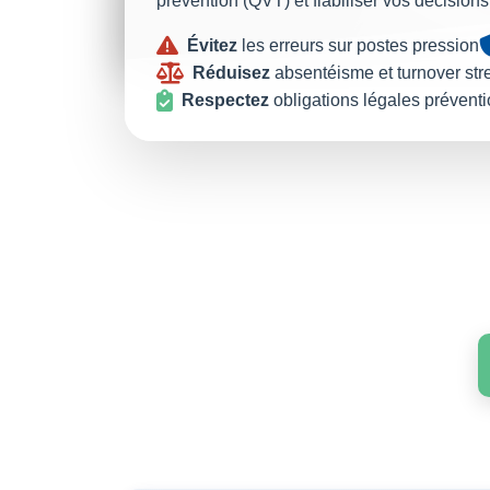
prévention (QVT) et fiabiliser vos décisi
Évitez
les erreurs sur postes pression
Réduisez
absentéisme et turnover str
Respectez
obligations légales préventi