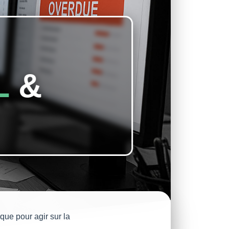
L
&
que pour agir sur la