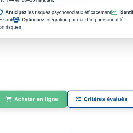
ons RH — en 20–30 minutes.
Anticipez
les risques psychosociaux efficacement
Identi
essant
Optimisez
intégration par matching personnalité
on risques
Acheter en ligne
Critères évalués