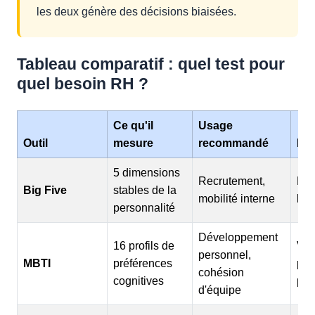
les deux génère des décisions biaisées.
Tableau comparatif : quel test pour
quel besoin RH ?
Ce qu'il
Usage
Outil
mesure
recommandé
Lim
5 dimensions
Recrutement,
Néc
Big Five
stables de la
mobilité interne
lec
personnalité
Développement
16 profils de
Val
personnel,
MBTI
préférences
pré
cohésion
cognitives
pou
d'équipe