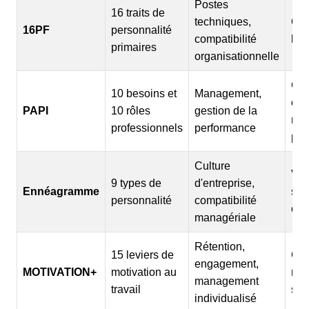
Postes
16 traits de
techniques,
Que
16PF
personnalité
compatibilité
lon
primaires
organisationnelle
Cen
10 besoins et
Management,
com
PAPI
10 rôles
gestion de la
moi
professionnels
performance
pro
Culture
Val
9 types de
d'entreprise,
Ennéagramme
sci
personnalité
compatibilité
con
managériale
Rétention,
15 leviers de
Com
engagement,
MOTIVATION+
motivation au
non
management
travail
seu
individualisé