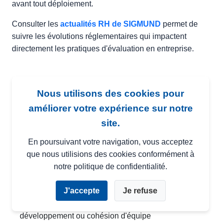
avant tout déploiement.
Consulter les
actualités RH de SIGMUND
permet de
suivre les évolutions réglementaires qui impactent
directement les pratiques d'évaluation en entreprise.
Tests de personnalité au travail :
Nous utilisons des cookies pour
la checklist actionnable pour les
améliorer votre expérience sur notre
équipes RH
site.
Vous avez maintenant la théorie. Voici la pratique. Cette
En poursuivant votre navigation, vous acceptez
checklist vous guide pas à pas dans le déploiement d'un
que nous utilisions des cookies conformément à
test psychométrique en entreprise.
notre politique de confidentialité.
Avant l'administration du test
J'accepte
Je refuse
✓ Objectif défini
— recrutement, mobilité,
développement ou cohésion d'équipe