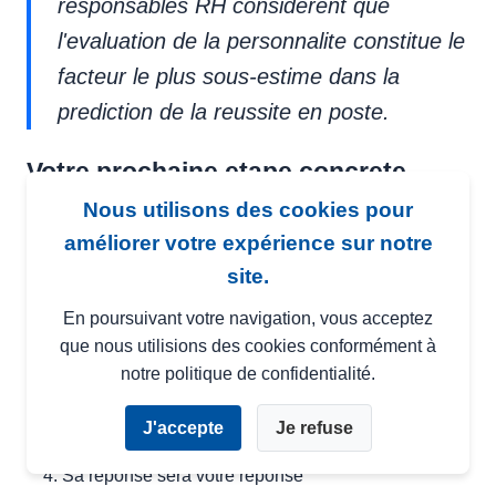
responsables RH considerent que
l'evaluation de la personnalite constitue le
facteur le plus sous-estime dans la
prediction de la reussite en poste.
Votre prochaine etape concrete
Nous utilisons des cookies pour
Vous ne prendrez pas de decision sur la base d'un
article. C'est normal. Voici ce que nous suggerons.
améliorer votre expérience sur notre
site.
Testez les deux plateformes avec le meme profil
candidat
En poursuivant votre navigation, vous acceptez
que nous utilisions des cookies conformément à
Faites lire les deux rapports a un manager
notre politique de confidentialité.
operationnel sans contexte
Demandez-lui lequel l'aide le plus a preparer son
J'accepte
Je refuse
entretien
Sa reponse sera votre reponse