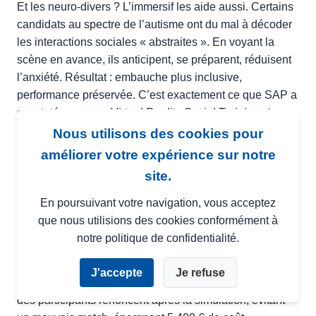
Et les neuro-divers ? L’immersif les aide aussi. Certains
candidats au spectre de l’autisme ont du mal à décoder
les interactions sociales « abstraites ». En voyant la
scène en avance, ils anticipent, se préparent, réduisent
l’anxiété. Résultat : embauche plus inclusive,
performance préservée. C’est exactement ce que SAP a
constaté avec son
Virtual Reality Social Training
:
taux
de réussite au recrutement +27 %
parmi les profils
Nous utilisons des cookies pour
neuro-atypiques.
améliorer votre expérience sur notre
site.
Pour aller plus loin, vendez l’exercice comme un
cadeau bilateral
. Dites au candidat : « Tu vas tester
En poursuivant votre navigation, vous acceptez
NOS méthodes, et nous allons tester TES réflexes. » Il
que nous utilisions des cookies conformément à
se sent évaluateur ET évalué, ça bouscule le rapport de
notre politique de confidentialité.
pouvoir. Avantage : certains se désengagent d’eux-
mêmes, économisant ainsi votre étape de refus. C’est le
J'accepte
Je refuse
« self-selection » puissance 10. Chez Hutchinson, 14 %
des participants renoncent après la simulation, évitant