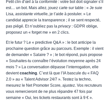
Petit clin d’œil à la conformité : votre bot doit signaler s’il
est… un bot. Mais allez, jouez carte sur table : « Je suie
Lisa, assistante virtuelle, je t’aide à postuler. » Le
candidat apprecie la transparence ; il se sent respecté,
pas piégé. Et n’oubliez pas la
privacy
: GDPR oblige,
proposez un « forget me » en 2 clics.
Et le futur ? Le « predictive Q&A » : le bot anticipe la
prochaine question grâce au parcours. Exemple : il vient
de demander « Salaire ? » ; le bot répond, puis propose
« Souhaites-tu connaître l’évolution moyenne après 24
mois ? » La conversation dépasse l’interrogation, elle
devient
coaching
. C’est là que l’IA bascule du « FAQ
2.0 » au « Talent Advisor 24/7 ». Testez la techno,
mesurez le Net Promoter Score, ajustez. Vos recruteurs
vous remercieront de ne plus répandre 47 fois par
semaine « Oui, les tickets restaurants sont à 9 € ».