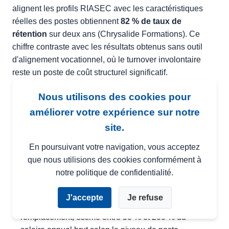
alignent les profils RIASEC avec les caractéristiques
réelles des postes obtiennent
82 % de taux de
rétention
sur deux ans (Chrysalide Formations). Ce
chiffre contraste avec les résultats obtenus sans outil
d'alignement vocationnel, où le turnover involontaire
reste un poste de coût structurel significatif.
Nous utilisons des cookies pour
Matching recruteurs
: 80 % des recruteurs utilisant
le RIASEC déclarent un meilleur alignement poste-
améliorer votre expérience sur notre
candidat à long terme (Cadran Pro, 2025).
site.
Performance long terme
: 78 % de prédiction
En poursuivant votre navigation, vous acceptez
supérieure sur la durée de vie en poste par rapport
que nous utilisions des cookies conformément à
au DISC (Sofo Insights, 2026).
notre politique de confidentialité.
Réduction du coût de turnover
: un recrutement
J'accepte
Je refuse
aligné RIASEC réduit mécaniquement le coût de
remplacement, estimé entre 50 % et 200 % du