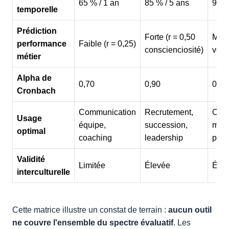
65 % / 1 an
85 % / 5 ans
90 %
temporelle
Prédiction
Forte (r = 0,50
Modé
performance
Faible (r = 0,25)
conscienciosité)
voca
métier
Alpha de
0,70
0,90
0,82
Cronbach
Communication
Recrutement,
Orie
Usage
équipe,
succession,
matc
optimal
coaching
leadership
post
Validité
Limitée
Élevée
Éle
interculturelle
Cette matrice illustre un constat de terrain :
aucun outil
ne couvre l'ensemble du spectre évaluatif
. Les