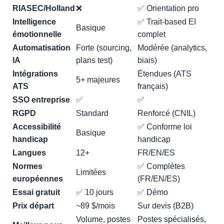
RIASEC/Holland
❌
✅ Orientation pro
Intelligence
✅ Trait-based EI
Basique
émotionnelle
complet
Automatisation
Forte (sourcing,
Modérée (analytics,
IA
plans test)
biais)
Intégrations
Étendues (ATS
5+ majeures
ATS
français)
SSO entreprise
✅
✅
RGPD
Standard
Renforcé (CNIL)
Accessibilité
✅ Conforme loi
Basique
handicap
handicap
Langues
12+
FR/EN/ES
Normes
✅ Complètes
Limitées
européennes
(FR/EN/ES)
Essai gratuit
✅ 10 jours
✅ Démo
Prix départ
~89 $/mois
Sur devis (B2B)
Volume, postes
Postes spécialisés,