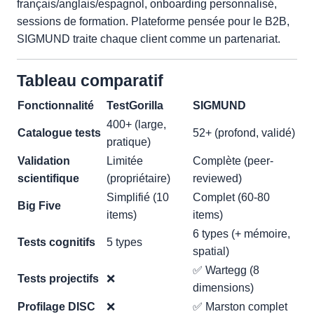
français/anglais/espagnol, onboarding personnalisé,
sessions de formation. Plateforme pensée pour le B2B,
SIGMUND traite chaque client comme un partenariat.
Tableau comparatif
Fonctionnalité
TestGorilla
SIGMUND
400+ (large,
Catalogue tests
52+ (profond, validé)
pratique)
Validation
Limitée
Complète (peer-
scientifique
(propriétaire)
reviewed)
Simplifié (10
Complet (60-80
Big Five
items)
items)
6 types (+ mémoire,
Tests cognitifs
5 types
spatial)
✅ Wartegg (8
Tests projectifs
❌
dimensions)
Profilage DISC
❌
✅ Marston complet