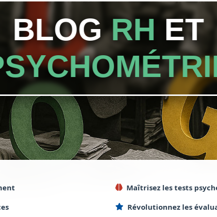
BLOG
RH
ET
PSYCHOMÉTRI
ment
Maîtrisez
les tests
psych
es
Révolutionnez
les évalu