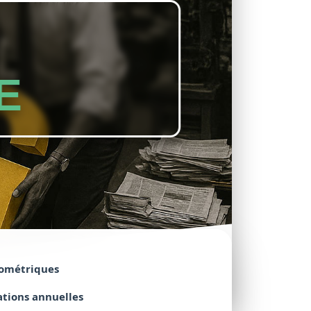
E
ométriques
ations
annuelles