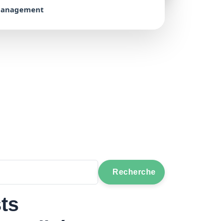
management
Recherche
ts