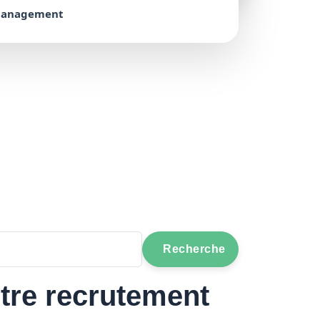
management
Recherche
otre recrutement