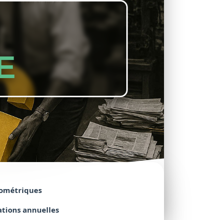
E
ométriques
ations
annuelles