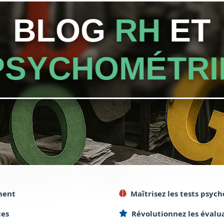
BLOG
RH
ET
PSYCHOMÉTRI
ment
Maîtrisez
les tests
psych
es
Révolutionnez
les évalu