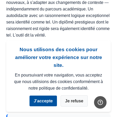
nouveaux, à s'adapter aux changements de contexte —
indépendamment du parcours académique. Un
autodidacte avec un raisonnement logique exceptionnel
sera identifié comme tel. Un diplômé prestigieux dont le
raisonnement est rigide sera également identifié comme
tel. L'outil dit la vérité.
Concrètement, des équipes RH utilisant ce type
Nous utilisons des cookies pour
d'approche ont découvert, lors de campagnes de
améliorer votre expérience sur notre
recrutement d'opérateurs techniques, que les candidats
site.
avec les scores les plus élevés en raisonnement logique
et en flexibilité comportementale étaient aussi ceux qui
En poursuivant votre navigation, vous acceptez
progressaient le plus vite, indépendamment de leur
que nous utilisions des cookies conformément à
niveau de formation initiale. Les managers qui avaient
notre politique de confidentialité.
accès à ces données ajustaient leurs critères de
sélection en conséquence — et leurs taux de rétention à
J'accepte
Je refuse
18 mois s'amélioraient significativement.