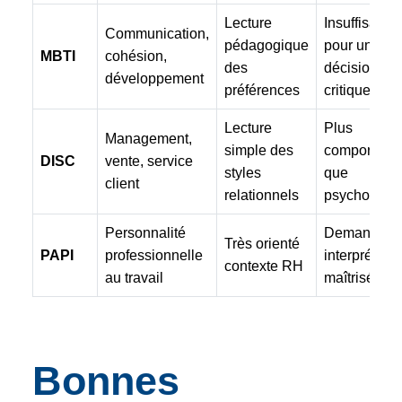
Lecture
Insuffisant s
Communication,
pédagogique
pour une
MBTI
cohésion,
des
décision
développement
préférences
critique
Lecture
Plus
Management,
simple des
comporteme
DISC
vente, service
styles
que
client
relationnels
psychométr
Personnalité
Demande u
Très orienté
PAPI
professionnelle
interprétatio
contexte RH
au travail
maîtrisée
Bonnes