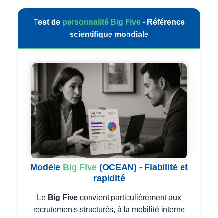
Test de
personnalité
Big Five
- Référence
scientifique mondiale
Modèle
Big Five
(OCEAN) - Fiabilité et
rapidité
Le
Big Five
convient particulièrement aux
recrutements structurés, à la mobilité interne