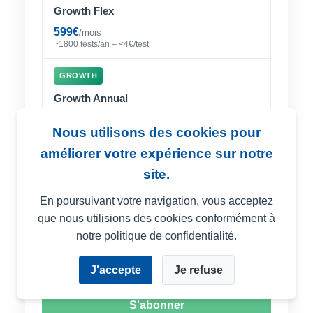
Growth Flex
599€
/mois
~1800 tests/an – <4€/test
GROWTH
Growth Annual
5 998€
/an
Nous utilisons des cookies pour
499€/mois – Économie 1 190€ – 3,3€/test
améliorer votre expérience sur notre
Sélectionnez votre forfait :
site.
En poursuivant votre navigation, vous acceptez
que nous utilisions des cookies conformément à
notre politique de confidentialité.
(~600 tests/an – moins de 6 €/par test)
Total :
299 € HT/mois
J'accepte
Je refuse
S'abonner