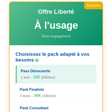
Offre Liberté
À l'usage
Sans engagement
Choisissez le pack adapté à vos
besoins
Pass Découverte
50€
1 test –
(50€/test)
Pack Finaliste
99€
3 tests –
(33€/test)
Pack Consultant