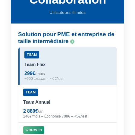
Utilisateurs illimités
Solution pour PME et entreprise de
taille intermédiaire
TEAM
Team Flex
299€
/mois
~600 tests/an – <6€/test
TEAM
Team Annual
2 880€
/an
240€/mois – Économie 708€ – <5€/test
GROWTH