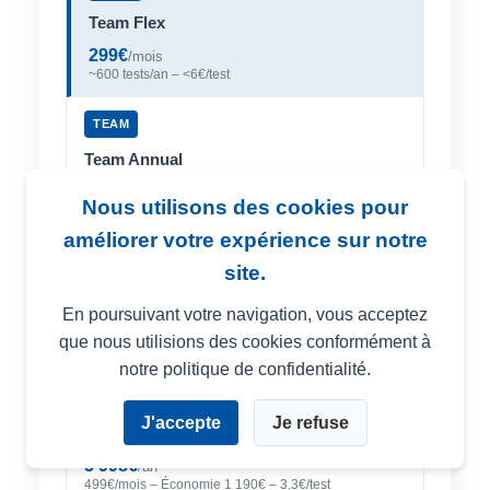
Team Flex
299€
/mois
~600 tests/an – <6€/test
TEAM
Team Annual
2 880€
/an
Nous utilisons des cookies pour
240€/mois – Économie 708€ – <5€/test
améliorer votre expérience sur notre
GROWTH
site.
Growth Flex
En poursuivant votre navigation, vous acceptez
599€
/mois
que nous utilisions des cookies conformément à
~1800 tests/an – <4€/test
notre politique de confidentialité.
GROWTH
J'accepte
Je refuse
Growth Annual
5 998€
/an
499€/mois – Économie 1 190€ – 3,3€/test