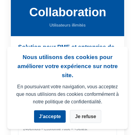
Collaboration
Utilisateurs illimités
Solution pour PME et entreprise de
taille intermédiaire
Nous utilisons des cookies pour
améliorer votre expérience sur notre
TEAM
site.
Team Flex
299€
En poursuivant votre navigation, vous acceptez
/mois
~600 tests/an – <6€/test
que nous utilisions des cookies conformément à
notre politique de confidentialité.
TEAM
Team Annual
J'accepte
Je refuse
2 880€
/an
240€/mois – Économie 708€ – <5€/test