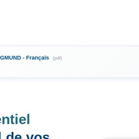
SIGMUND - Français
(pdf)
ntiel
l
de vos