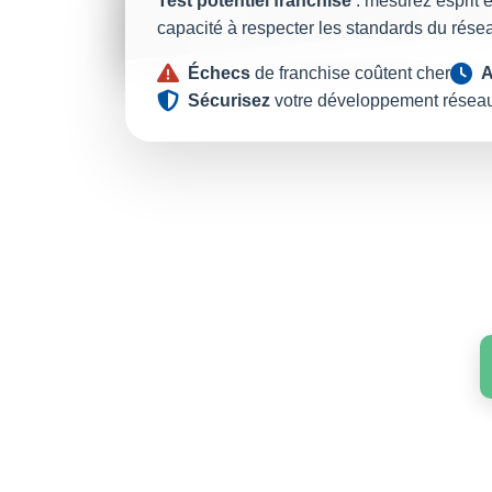
Test potentiel franchisé
: mesurez esprit e
capacité à respecter les standards du rése
Échecs
de franchise coûtent cher
A
Sécurisez
votre développement résea