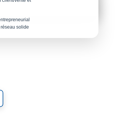
 client/vente et
entrepreneurial
réseau solide