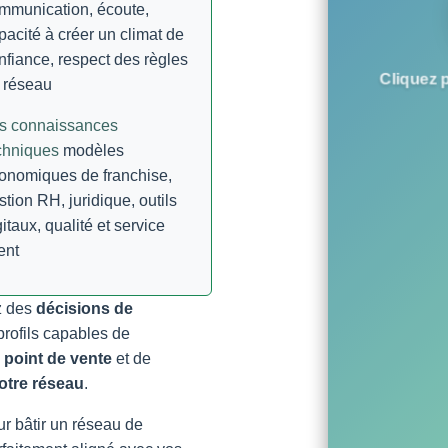
mmunication, écoute,
pacité à créer un climat de
nfiance, respect des règles
Cliquez p
 réseau
s connaissances
chniques
modèles
onomiques de franchise,
stion RH, juridique, outils
gitaux, qualité et service
ent
z des
décisions de
profils capables de
 point de vente
et de
otre réseau
.
r bâtir un réseau de