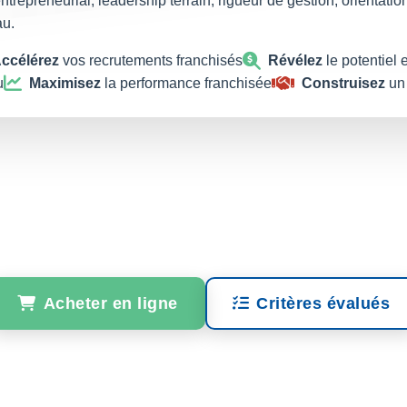
ntrepreneurial, leadership terrain, rigueur de gestion, orientation
au.
ccélérez
vos recrutements franchisés
Révélez
le potentiel 
u
Maximisez
la performance franchisée
Construisez
un 
Acheter en ligne
Critères évalués